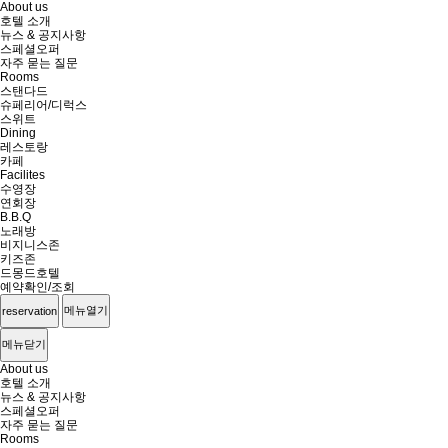
About us
호텔 소개
뉴스 & 공지사항
스페셜오퍼
자주 묻는 질문
Rooms
스탠다드
슈페리어/디럭스
스위트
Dining
레스토랑
카페
Facilites
수영장
연회장
B.B.Q
노래방
비지니스존
키즈존
드몽드호텔
예약확인/조회
메뉴열기
reservation
메뉴닫기
About us
호텔 소개
뉴스 & 공지사항
스페셜오퍼
자주 묻는 질문
Rooms