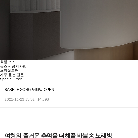
호텔 소개
뉴스 & 공지사항
스페셜오퍼
자주 묻는 질문
S
pecial
O
ffer
BABBLE SONG 노래방 OPEN
2021-11-23 13:52
14,398
본문
여행의 즐거운 추억을 더해줄 바블송 노래방