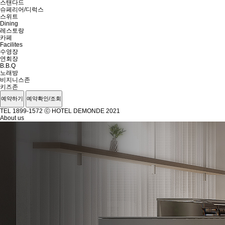
스탠다드
슈페리어/디럭스
스위트
Dining
레스토랑
카페
Facilites
수영장
연회장
B.B.Q
노래방
비지니스존
키즈존
예약하기
예약확인/조회
TEL 1899-1572
ⓒ HOTEL DEMONDE 2021
About us