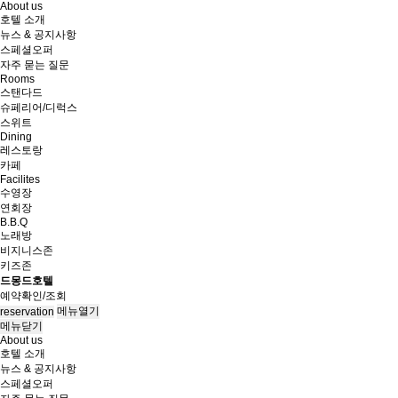
About us
호텔 소개
뉴스 & 공지사항
스페셜오퍼
자주 묻는 질문
Rooms
스탠다드
슈페리어/디럭스
스위트
Dining
레스토랑
카페
Facilites
수영장
연회장
B.B.Q
노래방
비지니스존
키즈존
드몽드호텔
예약확인/조회
메뉴열기
reservation
메뉴닫기
About us
호텔 소개
뉴스 & 공지사항
스페셜오퍼