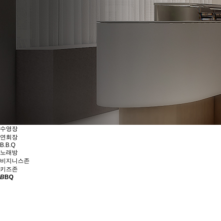
수영장
연회장
B.B.Q
노래방
비지니스존
키즈존
B
BQ