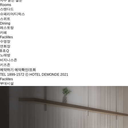
자주 묻는 질문
Rooms
스탠다드
슈페리어/디럭스
스위트
Dining
레스토랑
카페
Facilites
수영장
연회장
B.B.Q
노래방
비지니스존
키즈존
예약하기
예약확인/조회
TEL 1899-1572
ⓒ HOTEL DEMONDE 2021
Facilites
부대시설