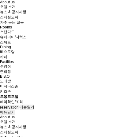
About us
호텔 소개
뉴스 & 공지사항
스페셜오퍼
자주 묻는 질문
Rooms
스탠다드
슈페리어/디럭스
스위트
Dining
레스토랑
카페
Facilites
수영장
연회장
B.B.Q
노래방
비지니스존
키즈존
드몽드호텔
예약확인/조회
메뉴열기
reservation
메뉴닫기
About us
호텔 소개
뉴스 & 공지사항
스페셜오퍼