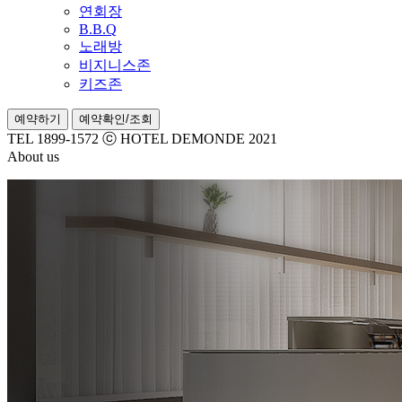
연회장
B.B.Q
노래방
비지니스존
키즈존
예약하기
예약확인/조회
TEL 1899-1572
ⓒ HOTEL DEMONDE 2021
About us