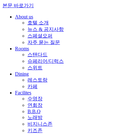
본문 바로가기
About us
호텔 소개
뉴스 & 공지사항
스페셜오퍼
자주 묻는 질문
Rooms
스탠다드
슈페리어/디럭스
스위트
Dining
레스토랑
카페
Facilites
수영장
연회장
B.B.Q
노래방
비지니스존
키즈존